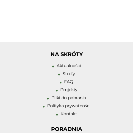
Tłumacz PJM
Zwiększ rozmiar 
Zmniejsz rozmiar
NA SKRÓTY
Zwiększ odstęp 
Aktualności
literami
Strefy
Zmniejsz odstęp
FAQ
literami
Projekty
Odcienie szarośc
Pliki do pobrania
Polityka prywatności
Duży kursor
Kontakt
Przewodnik czyt
PORADNIA
Podkreślanie lin