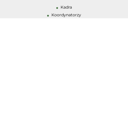
Kadra
Wysoki kontrast
Koordynatorzy
Zajęcia
Działalność zespołów
Misja PPPP
Historia
Wczesne Wspomaganie Rozwoju
Standardy Ochrony Małoletnich
Dostępność
Galeria
OFERTA
Diagnoza
Terapia
Doradztwo zawodowe
Logopedia