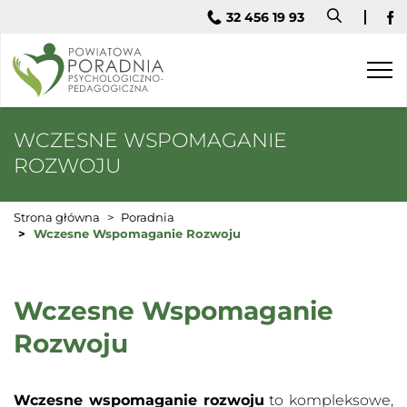
32 456 19 93
Fa
Togg
navi
WCZESNE WSPOMAGANIE
ROZWOJU
Strona główna
Poradnia
Wczesne Wspomaganie Rozwoju
Wczesne Wspomaganie
Rozwoju
Wczesne wspomaganie rozwoju
to kompleksowe,