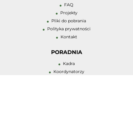
Zmniejsz odstęp
FAQ
literami
Projekty
Odcienie szarośc
Pliki do pobrania
Polityka prywatności
Duży kursor
Kontakt
Przewodnik czyt
PORADNIA
Podkreślanie lin
Kadra
Wysoki kontrast
Koordynatorzy
Zajęcia
Działalność zespołów
Misja PPPP
Historia
Wczesne Wspomaganie Rozwoju
Standardy Ochrony Małoletnich
Dostępność