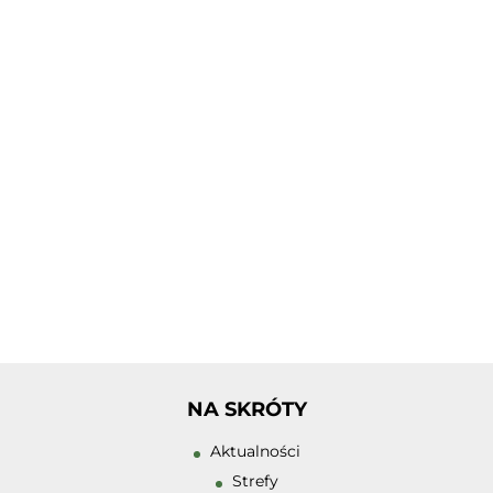
Tłumacz PJM
Zwiększ rozmiar 
Zmniejsz rozmiar
NA SKRÓTY
Zwiększ odstęp 
Aktualności
literami
Strefy