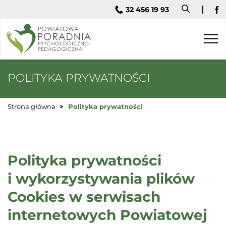
32 456 19 93
Fa
Togg
navi
POLITYKA PRYWATNOŚCI
Strona główna
Polityka prywatności
Polityka prywatności
i wykorzystywania plików
Cookies w serwisach
internetowych Powiatowej