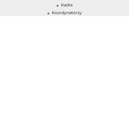
Kadra
Wysoki kontrast
Koordynatorzy
Zajęcia
Działalność zespołów
Misja PPPP
Historia
Wczesne Wspomaganie Rozwoju
Standardy Ochrony Małoletnich
Dostępność
Galeria
OFERTA
Diagnoza
Terapia
Doradztwo zawodowe
Logopedia