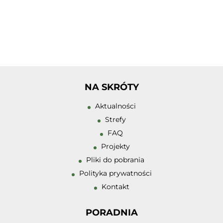
Tłumacz PJM
Zwiększ rozmiar 
Zmniejsz rozmiar
NA SKRÓTY
Zwiększ odstęp 
Aktualności
literami
Strefy
Zmniejsz odstęp
FAQ
literami
Projekty
Odcienie szarośc
Pliki do pobrania
Polityka prywatności
Duży kursor
Kontakt
Przewodnik czyt
PORADNIA
Podkreślanie lin