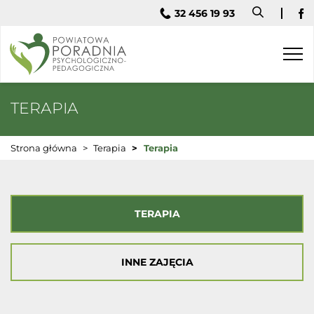
32 456 19 93
Fa
Togg
navi
TERAPIA
Strona główna
Terapia
Terapia
TERAPIA
INNE ZAJĘCIA