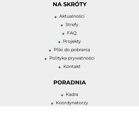
Zmniejsz rozmiar
NA SKRÓTY
Zwiększ odstęp 
Aktualności
literami
Strefy
Zmniejsz odstęp
FAQ
literami
Projekty
Odcienie szarośc
Pliki do pobrania
Polityka prywatności
Duży kursor
Kontakt
Przewodnik czyt
PORADNIA
Podkreślanie lin
Kadra
Wysoki kontrast
Koordynatorzy
Zajęcia
Działalność zespołów
Misja PPPP
Historia