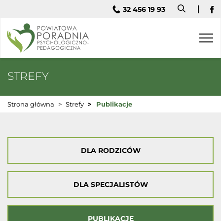
32 456 19 93
Fa
Togg
navi
STREFY
Strona główna
Strefy
Publikacje
DLA RODZICÓW
DLA SPECJALISTÓW
PUBLIKACJE