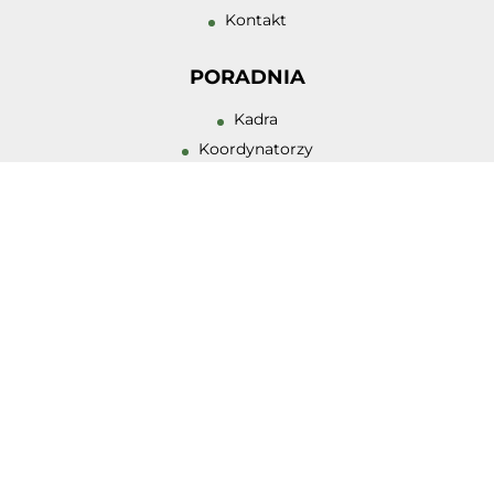
Duży kursor
Kontakt
Przewodnik czyt
PORADNIA
Podkreślanie lin
Kadra
Wysoki kontrast
Koordynatorzy
Zajęcia
Działalność zespołów
Misja PPPP
Historia
Wczesne Wspomaganie Rozwoju
Standardy Ochrony Małoletnich
Dostępność
Galeria
OFERTA
Diagnoza