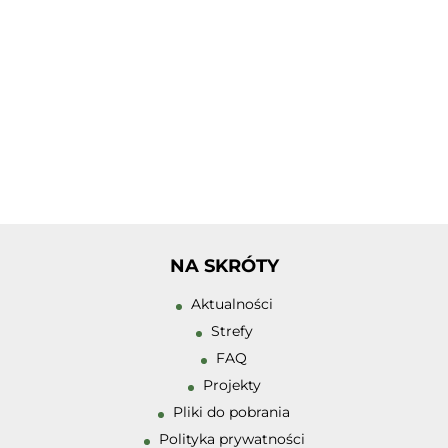
Tłumacz PJM
Zwiększ rozmiar 
Zmniejsz rozmiar
NA SKRÓTY
Zwiększ odstęp 
Aktualności
literami
Strefy
Zmniejsz odstęp
FAQ
literami
Projekty
Odcienie szarośc
Pliki do pobrania
Polityka prywatności