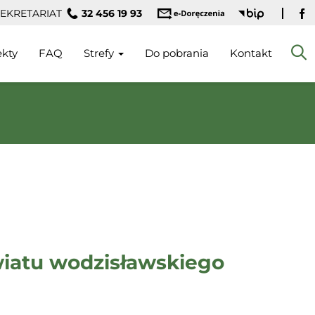
EKRETARIAT
32 456 19 93
Fa
ekty
FAQ
Strefy
Do pobrania
Kontakt
iatu wodzisławskiego