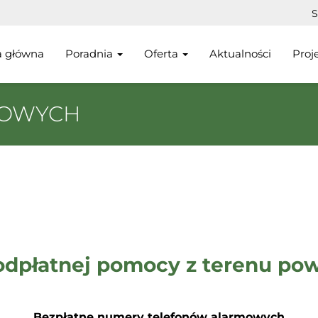
S
a główna
Poradnia
Oferta
Aktualności
Proj
COWYCH
odpłatnej pomocy z terenu pow
Bezpłatne numery telefonów alarmowych