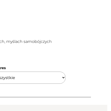
nych, myślach samobójczych
res